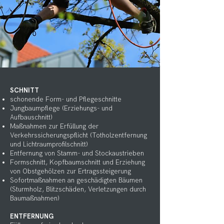
SCHNITT
schonende Form- und Pflegeschnitte
Jungbaumpflege (Erziehungs- und
Aufbauschnitt)
Maßnahmen zur Erfüllung der
Verkehrssicherungspflicht
(Totholzentfernung
und Lichtraumprofilschnitt)
Entfernung von Stamm- und Stockaustrieben
Formschnitt, Kopfbaumschnitt und Erziehung
von Obstgehölzen zur Ertragssteigerung
Sofortmaßnahmen an geschädigten Bäumen
(Sturmholz, Blitzschäden,
Verletzungen durch
Baumaßnahmen)
ENTFERNUNG