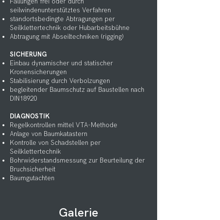
Fällungen frei oder durch
seilwindenunterstütztes Verfahren
standortsbedingte Abtragungen per
Seilklettertechnik oder Hubarbeitsbühne
Abtragung mit Abseiltechniken (rigging)
SICHERUNG
Einbau dynamischer und statischer
Kronensicherungen
Stabilisierung durch Verbolzungen
begleitender Baumschutz auf Baustellen nach
DIN18920
DIAGNOSTIK
Regelkontrollen mittel VTA-Methode
Anlage von Baumkatastern
Kontrolle von Schadstellen per
Seilklettertechnik
Bohrwiderstandsmessung zur Beurteilung der
Bruchsicherheit
Baumgutachten
Galerie